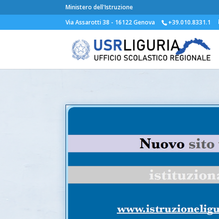
Ministero dell'Istruzione
Via Assarotti 38 - 16122 Genova
+39.010.8331.1
Ultima modifica il 4 Maggio 2023 da
Ufficio Comunicazione