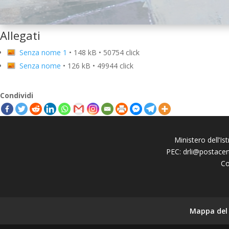
Allegati
Senza nome 1
• 148 kB • 50754 click
Senza nome
• 126 kB • 49944 click
Condividi
Ministero dell’Is
PEC:
drli@postacert
Co
Mappa del 