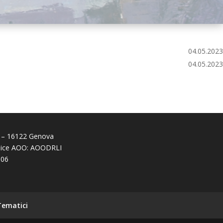
04.05.2023
04.05.2023
 38 – 16122 Genova
odice AOO: AOODRLI
106
 Tematici