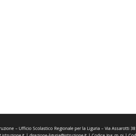
truzione – Ufficio Scolastico Regionale per la Liguria – Via Assarotti
.istruzione.it
|
direzione-liguria@istruzione.it
| Codice Ipa: m_pi | C