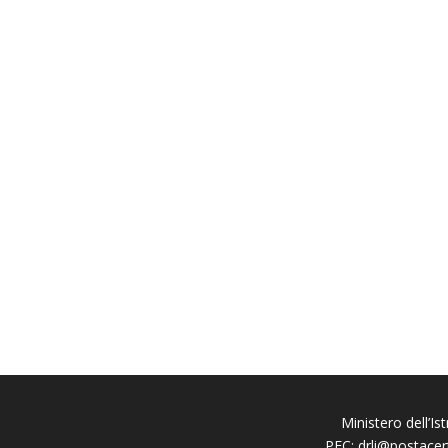
Ministero dell’Is
PEC:
drli@postacert