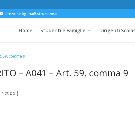
direzione-liguria@istruzione.it
Home
Studenti e Famiglie
Dirigenti Scolas
. 59, comma 9
»
TO – A041 – Art. 59, comma 9
 Notizie
|
I