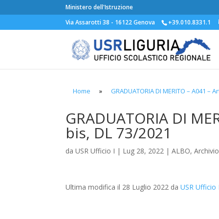
Ministero dell'Istruzione
Via Assarotti 38 - 16122 Genova
+39.010.8331.1
Home
»
GRADUATORIA DI MERITO – A041 – Art
GRADUATORIA DI MERI
bis, DL 73/2021
da
USR Ufficio I
|
Lug 28, 2022
|
ALBO
,
Archivio
Ultima modifica il 28 Luglio 2022 da
USR Ufficio 